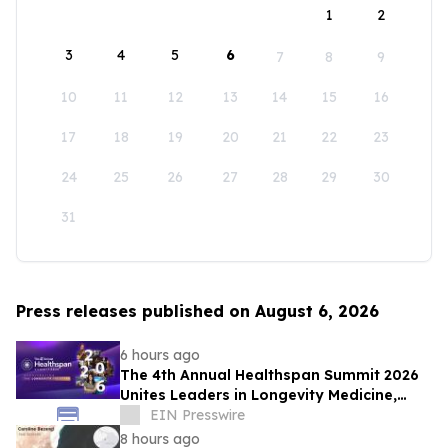
1
2
3
4
5
6
7
8
9
10
11
12
13
14
15
16
17
18
19
20
21
22
23
24
25
26
27
28
29
30
31
Press releases published on August 6, 2026
6 hours ago
The 4th Annual Healthspan Summit 2026
Unites Leaders in Longevity Medicine,
Regenerative Aesthetics, & Human
EIN Presswire
Performance
8 hours ago