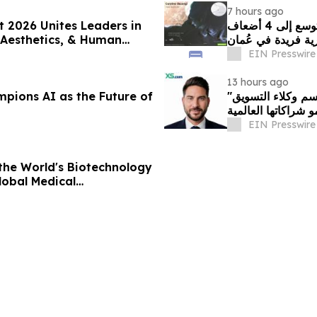
7 hours ago
 2026 Unites Leaders in
غرينبيس الشرق الأوسط شمال أفريقيا: بقعة نفطية تتوسع إلى 4 أضعاف
 Aesthetics, & Human
EIN Presswire
13 hours ago
pions AI as the Future of
"إكس أس دوت كوم" تعيّن أندرياس أشنيوتيس رئيسًا لقسم وكلاء التسويق
 شراكاتها العالمية
EIN Presswire
the World's Biotechnology
lobal Medical