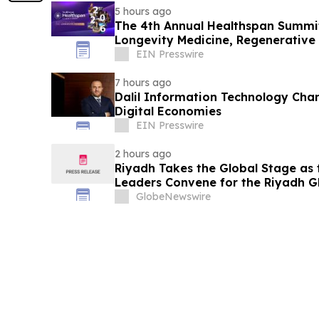
5 hours ago
The 4th Annual Healthspan Summit
Longevity Medicine, Regenerative
Performance
EIN Presswire
7 hours ago
Dalil Information Technology Cham
Digital Economies
EIN Presswire
2 hours ago
Riyadh Takes the Global Stage as 
Leaders Convene for the Riyadh G
Biotechnology Summit 2026
GlobeNewswire