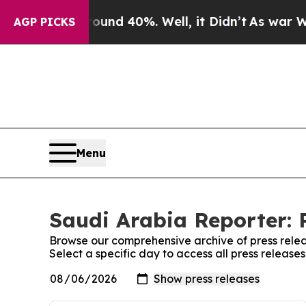
loor Around 40%. Well, it Didn’t
As war With Ir
AGP PICKS
Menu
Saudi Arabia Reporter: 
Browse our comprehensive archive of press relea
Select a specific day to access all press release