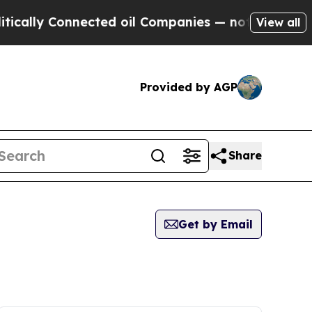
lly Connected oil Companies — not Taxpayers — t
View all
Provided by AGP
Share
Get by Email