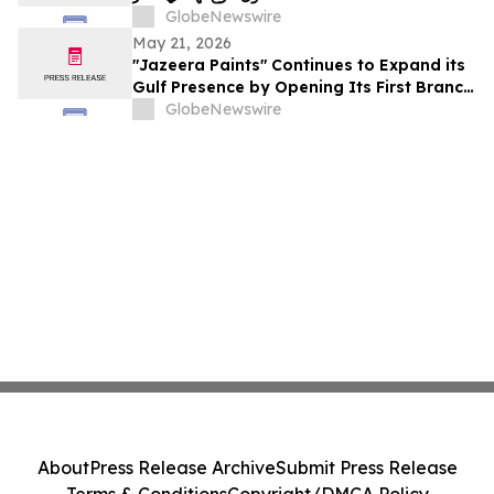
GlobeNewswire
May 21, 2026
"Jazeera Paints" Continues to Expand its
Gulf Presence by Opening Its First Branch
in Qatar
GlobeNewswire
About
Press Release Archive
Submit Press Release