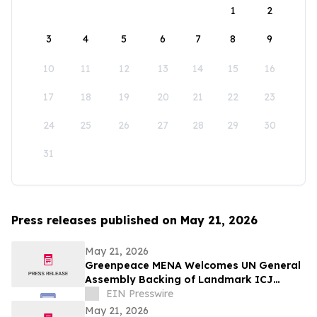
1
2
3
4
5
6
7
8
9
10
11
12
13
14
15
16
17
18
19
20
21
22
23
24
25
26
27
28
29
30
31
Press releases published on May 21, 2026
May 21, 2026
Greenpeace MENA Welcomes UN General
Assembly Backing of Landmark ICJ
Climate Opinion on States’ Legal
EIN Presswire
Obligations
May 21, 2026