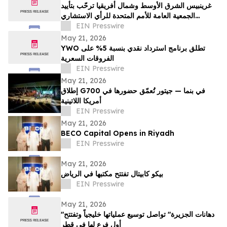
غرينبيس الشرق الأوسط وشمال أفريقيا ترحّب بتأييد
الجمعية العامة للأمم المتحدة للرأي الاستشاري
لمحكمة العدل الدولية
EIN Presswire
May 21, 2026
YWO تطلق برنامج استرداد نقدي بنسبة 5% على
الفروقات السعرية
EIN Presswire
May 21, 2026
إطلاق G700 في بنما — جيتور تُعمّق حضورها في
أمريكا اللاتينية
EIN Presswire
May 21, 2026
BECO Capital Opens in Riyadh
EIN Presswire
May 21, 2026
بيكو كابيتال تفتتح مكتبها في الرياض
EIN Presswire
May 21, 2026
"دهانات الجزيرة" تواصل توسيع عملياتها خليجياً وتفتتح
أول فرع لها في قطر