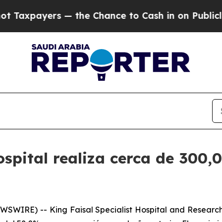
payers — the Chance to Cash in on Publicly Owne
ospital realiza cerca de 300,
SWIRE) -- King Faisal Specialist Hospital and Research C