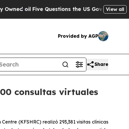
d oil
Five Questions the US Government Should 
View all
Provided by AGP
Share
000 consultas virtuales
entre (KFSHRC) realizó 293,381 visitas clínicas