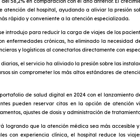
 del 58,2% en comparación con el año anterior. El crecim
tención del hospital, ayudando a aliviar la presión so
más rápido y conveniente a la atención especializada.
 se introdujo para reducir la carga de viajes de los pacie
on enfermedades crónicas, ha eliminado la necesidad de 
ncieras y logísticas al conectarlos directamente con espec
iarias, el servicio ha aliviado la presión sobre las insta
rsos sin comprometer los más altos estándares de atenc
rtafolio de salud digital en 2024 con el lanzamiento de
ientes pueden reservar citas en la opción de atención 
entos, ajustes de dosis y administración de tratamientos, 
logrando que la atención médica sea más accesible y ef
les con experiencia clínica, el hospital reduce los viaj