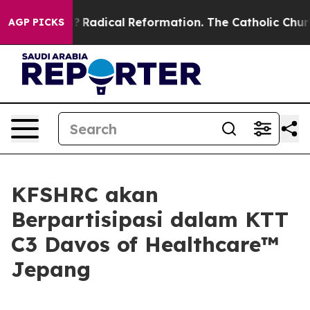
ind Farms?
Radical Reformation. The Catholic Church’s
AGP PICKS
KFSHRC akan
Berpartisipasi dalam KTT
C3 Davos of Healthcare™
Jepang